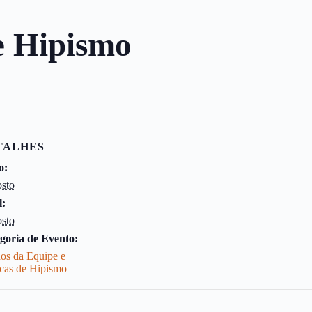
e Hipismo
TALHES
o:
osto
l:
osto
goria de Evento:
nos da Equipe e
icas de Hipismo