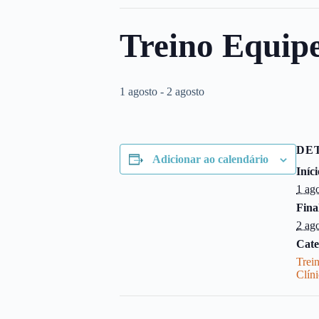
Treino Equip
1 agosto
-
2 agosto
DE
Adicionar ao calendário
Iníci
1 ag
Fina
2 ag
Cate
Trei
Clín