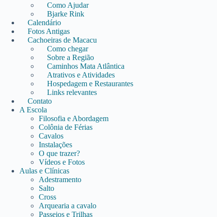
Como Ajudar
Bjarke Rink
Calendário
Fotos Antigas
Cachoeiras de Macacu
Como chegar
Sobre a Região
Caminhos Mata Atlântica
Atrativos e Atividades
Hospedagem e Restaurantes
Links relevantes
Contato
A Escola
Filosofia e Abordagem
Colônia de Férias
Cavalos
Instalações
O que trazer?
Vídeos e Fotos
Aulas e Clínicas
Adestramento
Salto
Cross
Arquearia a cavalo
Passeios e Trilhas