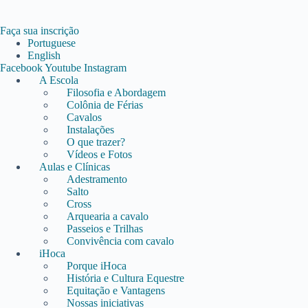
Pular
para
o
Faça sua inscrição
conteúdo
Portuguese
English
Facebook
Youtube
Instagram
A Escola
Filosofia e Abordagem
Colônia de Férias
Cavalos
Instalações
O que trazer?
Vídeos e Fotos
Aulas e Clínicas
Adestramento
Salto
Cross
Arquearia a cavalo
Passeios e Trilhas
Convivência com cavalo
iHoca
Porque iHoca
História e Cultura Equestre
Equitação e Vantagens
Nossas iniciativas