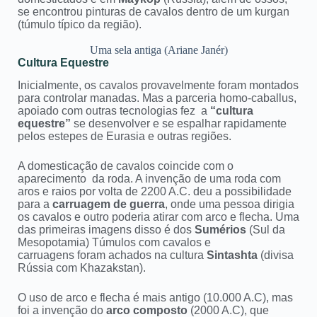
se encontrou pinturas de cavalos dentro de um kurgan
(túmulo típico da região).
Uma sela antiga (Ariane Janér)
Cultura Equestre
Inicialmente, os cavalos provavelmente foram montados
para controlar manadas. Mas a parceria homo-caballus,
apoiado com outras tecnologias fez a
“cultura
equestre”
se desenvolver e se espalhar rapidamente
pelos estepes de Eurasia e outras regiões.
A domesticação de cavalos coincide com o
aparecimento da roda. A invenção de uma roda com
aros e raios por volta de 2200 A.C. deu a possibilidade
para a
carruagem de guerra
, onde uma pessoa dirigia
os cavalos e outro poderia atirar com arco e flecha. Uma
das primeiras imagens disso é dos
Sumérios
(Sul da
Mesopotamia) Túmulos com cavalos e
carruagens foram achados na cultura
Sintashta
(divisa
Rússia com Khazakstan).
O uso de arco e flecha é mais antigo (10.000 A.C), mas
foi a invenção do
arco composto
(2000 A.C), que