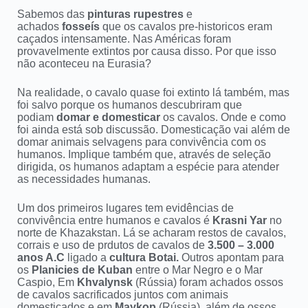
Sabemos das
pinturas rupestres
e
achados
fosseís
que os cavalos pre-historicos eram
caçados intensamente. Nas Américas foram
provavelmente extintos por causa disso. Por que isso
não aconteceu na Eurasia?
Na realidade, o cavalo quase foi extinto lá também, mas
foi salvo porque os humanos descubriram que
podiam
domar e domesticar
os cavalos. Onde e como
foi ainda está sob discussão. Domesticação vai além de
domar animais selvagens para convivência com os
humanos. Implique também que, através de seleção
dirigida, os humanos adaptam a espécie para atender
as necessidades humanas.
Um dos primeiros lugares tem evidências de
convivência entre humanos e cavalos é
Krasni Yar
no
norte de Khazakstan. Lá se acharam restos de cavalos,
corrais e uso de prdutos de cavalos de
3.500 – 3.000
anos A.C
ligado a
cultura Botai.
Outros apontam para
os
Planicies de Kuban
entre o Mar Negro e o Mar
Caspio, Em
Khvalynsk
(Rússia) foram achados ossos
de cavalos sacrificados juntos com animais
domesticados e em
Maykop
(Rússia), além de ossos,