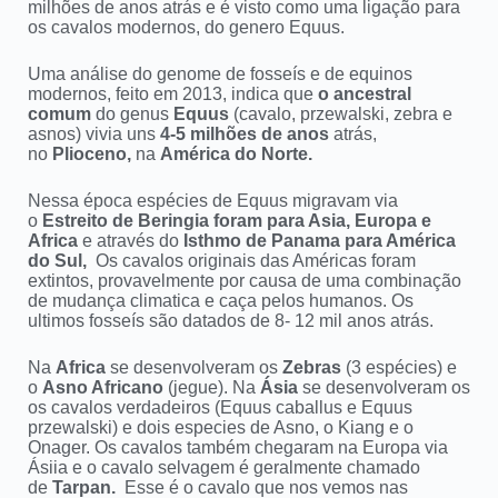
milhões de anos atrás e é visto como uma ligação para
os cavalos modernos, do genero Equus.
Uma análise do genome de fosseís e de equinos
modernos, feito em 2013, indica que
o ancestral
comum
do genus
Equus
(cavalo, przewalski, zebra e
asnos) vivia uns
4-5 milhões de anos
atrás,
no
Plioceno,
na
América do Norte.
Nessa época espécies de Equus migravam via
o
Estreito de Beringia foram para Asia, Europa e
Africa
e através do
Isthmo de Panama para América
do Sul,
Os cavalos originais das Américas foram
extintos, provavelmente por causa de uma combinação
de mudança climatica e caça pelos humanos. Os
ultimos fosseís são datados de 8- 12 mil anos atrás.
Na
Africa
se desenvolveram os
Zebras
(3 espécies) e
o
Asno Africano
(jegue). Na
Ásia
se desenvolveram os
os cavalos verdadeiros (Equus caballus e Equus
przewalski) e dois especies de Asno, o Kiang e o
Onager. Os cavalos também chegaram na Europa via
Ásiia e o cavalo selvagem é geralmente chamado
de
Tarpan.
Esse é o cavalo que nos vemos nas