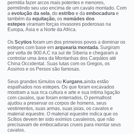
permitia fazer arcos mais potentes e menores,
permitindo seu uso encima de um cavalo montado. Com
a
evolução da sela
, do
estribo
e da
embocadura
e
também da
equitação,
os
nomádes dos
estepes
viramam forças invasores poderosas na
Europa, Ásia e a Norte da Africa.
Os
Scytios
foram um dos primeiros povos a dominar os
estepes com base em
arquearia montada.
Surgiram
por volta de 900 A.C na sul de Siberia e chegaram a
controlar uma área da Montanhas dos Carpátos até
China Occidental. Suas lutas com os Gregos, os
Assirios e os Persos são famosas.
Seus grandes túmulos ou
Kurgans
,ainda estão
espalhados nos estepes. Os que foram excavados
mostram a sua rica cultura e arte e sua intima ligação
com cavalos, que foram enterrados, O permafrost
ajudou a preservar os corpos de homens, seus
vestimentos, suas armas, suas joias, os cavalos e
material equestre. O material equestre indica que os
Scítios devem ter sido exímios cavaleiros, que não
precisavam de embocaduras crueis para montar seus
cavalos.