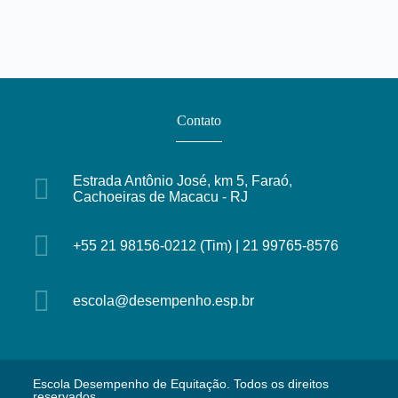
s
d
e
E
v
e
n
Contato
t
o
s
Estrada Antônio José, km 5, Faraó,
Cachoeiras de Macacu - RJ
+55 21 98156-0212 (Tim) | 21 99765-8576
escola@desempenho.esp.br
Escola Desempenho de Equitação. Todos os direitos
reservados.