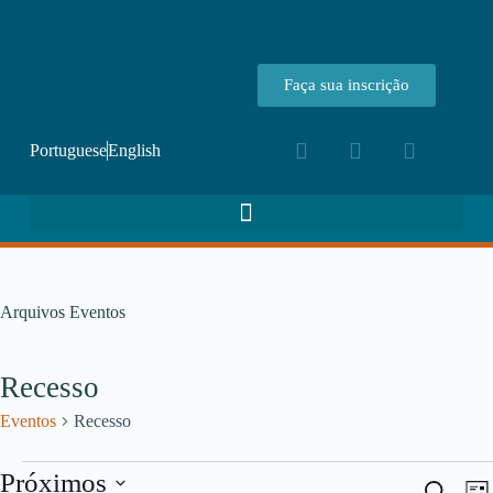
Faça sua inscrição
Portuguese
English
Arquivos
Eventos
Recesso
Eventos
Recesso
Próximos
P
N
P